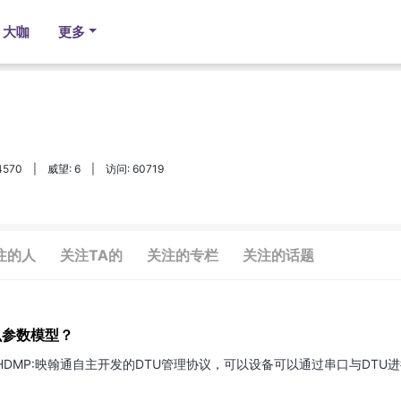
大咖
更多
4570
|
威望: 6
|
访问: 60719
注的人
关注TA的
关注的专栏
关注的话题
什么参数模型？
* IHDMP:映翰通自主开发的DTU管理协议，可以设备可以通过串口与DTU