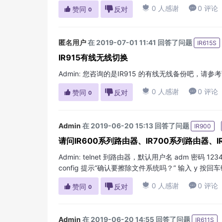

0 人感谢

0 评论

赞同

反对
0
匿名用户
在 2019-07-01 11:41 回答了问题
IR615S
IR915有线无线切换
Admin
:
您咨询的是IR915 的有线无线备份吧，请参考下面文章。 

0 人感谢

0 评论

赞同

反对
0
Admin
在 2019-06-20 15:13 回答了问题
IR900
请问IR600系列路由器、IR700系列路由器
Admin
:
telnet 到路由器，默认用户名 adm 密码 123
config 提示“确认要擦除文件系统吗？” 输入 y 按回

0 人感谢

0 评论

赞同

反对
0
Admin
在 2019-06-20 14:55 回答了问题
IR611S