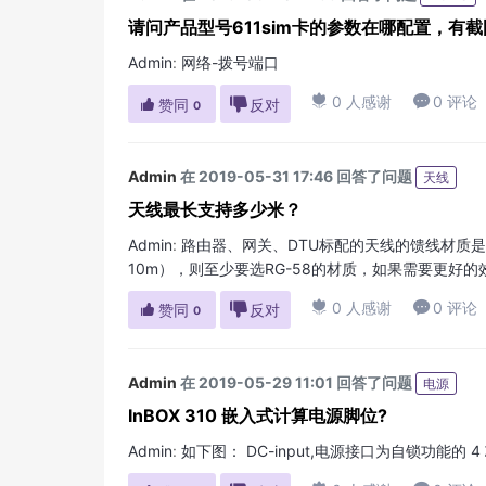
请问产品型号611sim卡的参数在哪配置，有
Admin
:
网络-拨号端口

0 人感谢

0 评论

赞同

反对
0
Admin
在 2019-05-31 17:46 回答了问题
天线
天线最长支持多少米？
Admin
:
路由器、网关、DTU标配的天线的馈线材质是R
10m），则至少要选RG-58的材质，如果需要更好的

0 人感谢

0 评论

赞同

反对
0
Admin
在 2019-05-29 11:01 回答了问题
电源
InBOX 310 嵌入式计算电源脚位?
Admin
:
如下图： DC-input,电源接口为自锁功能的 