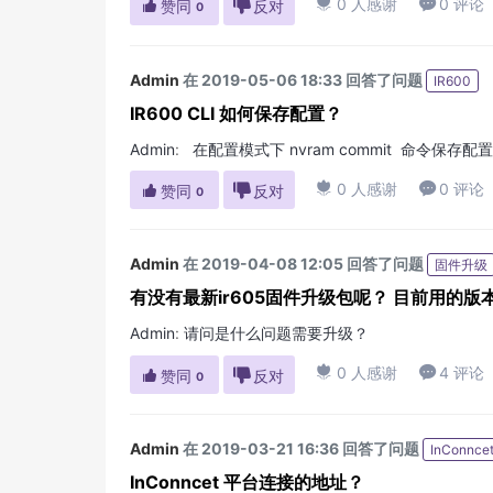

0 人感谢

0 评论

赞同

反对
0
Admin
在 2019-05-06 18:33 回答了问题
IR600
IR600 CLI 如何保存配置？
Admin
:
在配置模式下 nvram commit 命令保存配

0 人感谢

0 评论

赞同

反对
0
Admin
在 2019-04-08 12:05 回答了问题
固件升级
有没有最新ir605固件升级包呢？ 目前用的版本为 1
Admin
:
请问是什么问题需要升级？

0 人感谢

4 评论

赞同

反对
0
Admin
在 2019-03-21 16:36 回答了问题
InConnce
InConncet 平台连接的地址？