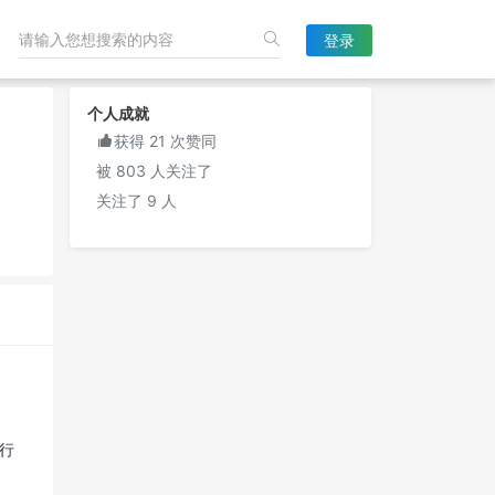
登录
个人成就

获得 21 次赞同
被 803 人关注了
关注了 9 人
进行