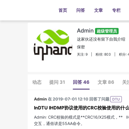
首页
问答
文章
专栏
Admin
超级管理员
这家伙还没有留下自我介绍
保密
关注: 9
|
粉丝: 803
|
积分: 
动态
提问 31
回答 46
文章 86
关
Admin
在 2019-07-01 12:10 回答了问题
DTU
InDTU IHDMP协议使用的CRC校验使用的
Admin
:
CRC校验的模式是**CRC16/X25模式，*
交互，通俗讲是55AA命令。