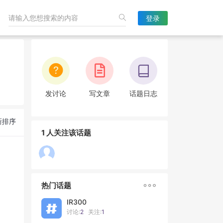
登录
发讨论
写文章
话题日志
新排序
1 人关注该话题

热门话题
IR300
讨论:
2
关注:
1