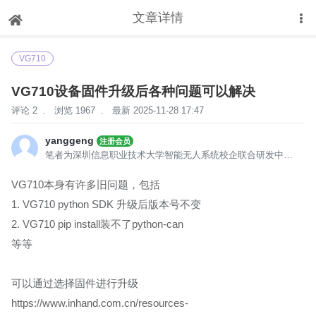
文章详情
下拉刷新
VG710
VG710设备固件升级后各种问题可以解决
评论 2
.
浏览 1967
.
最新 2025-11-28 17:47
yanggeng
注册会员
笔者为深圳信息职业技术大学智能无人系统校企联合研发中心主任，用映翰通设备开发出了一系列行业软硬件一体化应用系统，欢迎大家来合作，联系微信beyond_geng，邮箱：yangg@sziit.edu.cn
VG710本身有许多旧问题，包括
1. VG710 python SDK 升级后版本号不变
2. VG710 pip install装不了python-can
等等
可以通过选择固件进行升级
https://www.inhand.com.cn/resources-