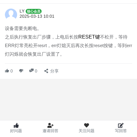
LY
核心会员
2025-03-13 10:01
设备需要先断电。
之后执行恢复出厂步骤，上电后长按
RESET键
不松开，等待
ERR灯常亮松开resrt，err灯熄灭后再次长按reset按键，等到err
灯闪烁就会恢复出厂设置了。
0
0
分享
好问题
邀请回答
关注问题
写回答