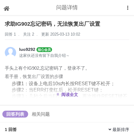
问题详情
下拉刷新
求助IG902忘记密码，无法恢复出厂设置
回答 1
.
关注 2
.
更新 2025-03-13 10:02
luo9292
核心会员
这家伙还没有留下自我介绍～
手头上有个IG902,忘记密码了，登录不了。
看手册，恢复出厂设置的步骤
步骤1：设备上电后10s内长按RESET键不松开；
步骤2：当ERR灯变红后，松开RESET键；
阅读全文
步骤3：几秒之后当ERR灯熄灭，再次按住RESET键不
松开；
步骤4：当看到ERR灯闪烁时松开RESET键；等待ERR
回答列表
相关问题
灯熄灭，表明恢复出厂设置成功。
我这边现象是，按住reset后，ERR不会变红色。 求助，这
1
回答
最新排序
种情况如何处理呀，恢复不了