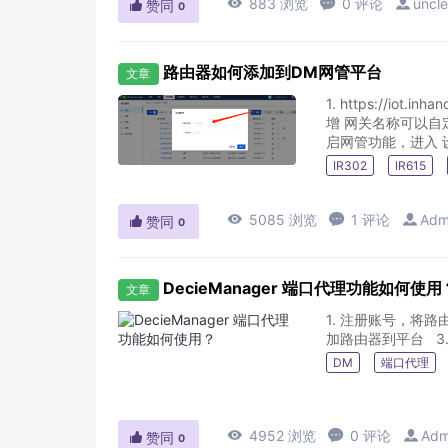

883 浏览

0 评论

uncle

赞同
0
路由器如何添加到DM网管平台
文章
1. https://i
增 网关名称可以自
启网管功能，进入 设
IR302
IR615

5085 浏览

1 评论

Adm

赞同
0
DecieManager 端口代理功能如何使用
文章
1. 注册账号，将路由器
加路
DM
端口代理

4952 浏览

0 评论

Adm

赞同
0