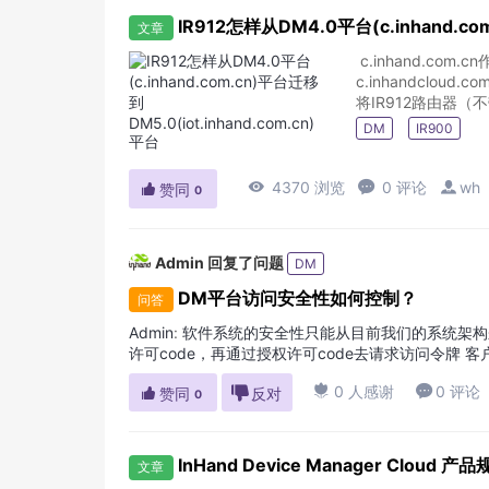
IR912怎样从DM4.0平台(c.inhand.co
文章
c.inhand.c
c.inhandcl
将IR912路由器（不带
DM
IR900

4370 浏览

0 评论

wh

赞同
0
Admin
回复了问题
DM
DM平台访问安全性如何控制？
问答
Admin
:
软件系统的安全性只能从目前我们的系统架构来说。主要有： OAuth2，第三方应用需
许可code，再通过授权许可code去请求访问令牌 客户端必
token） 客户端将用户导向认证服...

0 人感谢

0 评论

赞同

反对
0
InHand Device Manager Cloud 产
文章