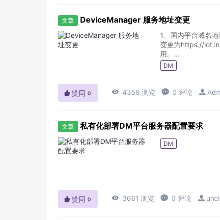
DeviceManager 服务地址变更
文章
1、国内平台域名地址
变更为https://iot
用。...
DM

4359 浏览

0 评论

Adm

赞同
0
私有化部署DM平台服务器配置要求
文章
DM

3661 浏览

0 评论

uncl

赞同
0