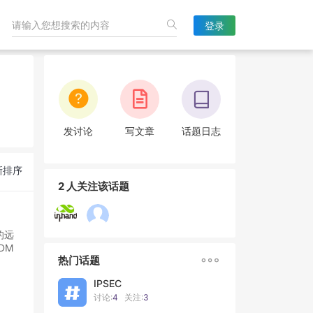
登录
发讨论
写文章
话题日志
新排序
2 人关注该话题
的远
DM

热门话题
IPSEC
讨论:
4
关注:
3