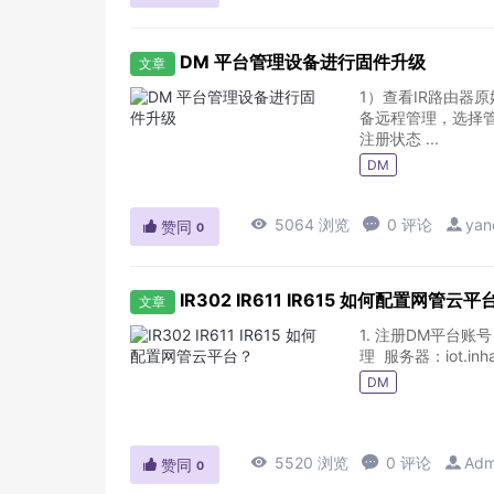
DM 平台管理设备进行固件升级
文章
1）查看IR路由器原始固件
备远程管理，选择管
注册状态 ...
DM

5064 浏览

0 评论

yan

赞同
0
IR302 IR611 IR615 如何配置网管云平
文章
1. 注册DM平台账号 
理 服务器：iot.inhan
DM

5520 浏览

0 评论

Adm

赞同
0