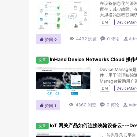
在设备信息化的浪
库存，减少故障。
DM
DeviceMan

4492 浏览

0 评论

Adm

赞同
0
InHand Device Networks Cloud 操
文章
Device Manag
件，用于管理映翰通
Manager帮助用户
DM
DeviceMan

4860 浏览

0 评论

Adm

赞同
1
IoT 网关产品如何连接映翰设备云---Devi
文章
1、首先登录云平台 https://c