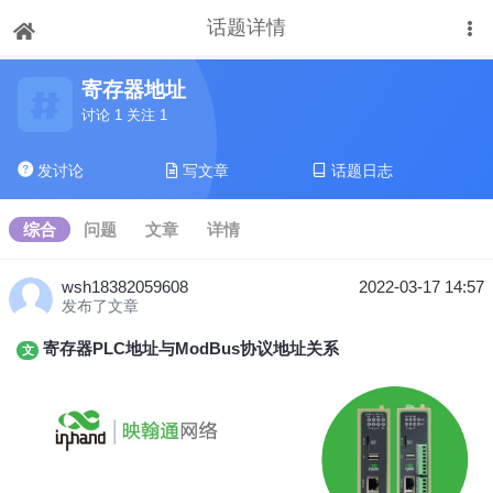
话题详情
下拉刷新
寄存器地址
讨论 1 关注 1
发讨论
写文章
话题日志
综合
问题
文章
详情
wsh18382059608
2022-03-17 14:57
发布了文章
寄存器PLC地址与ModBus协议地址关系
文