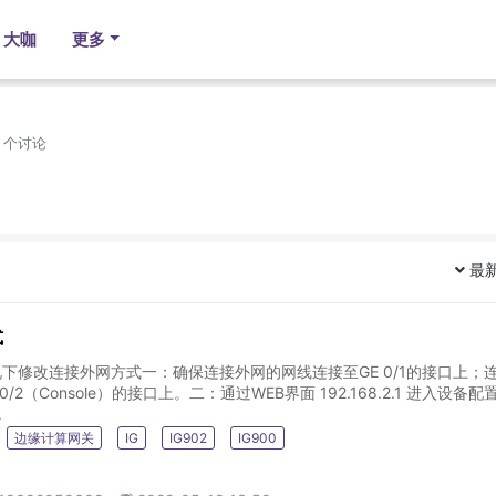
大咖
更多
1 个讨论
最
式
情况下修改连接外网方式一：确保连接外网的网线连接至GE 0/1的接口上；
/2（Console）的接口上。二：通过WEB界面 192.168.2.1 进入设备配
.
边缘计算网关
IG
IG902
IG900