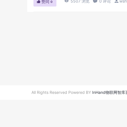

5507 浏览

0 评论

wsh

赞同
0
All Rights Reserved Powered BY
InHand物联网智库