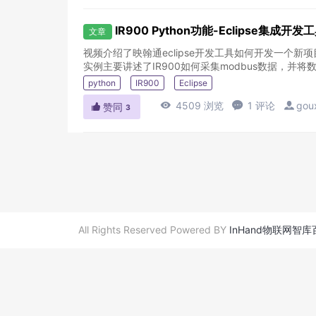
IR900 Python功能-Eclipse集成开
文章
视频介绍了映翰通eclipse开发工具如何开发一个新
实例主要讲述了IR900如何采集modbus数据，并将数据
python
IR900
Eclipse

4509 浏览

1 评论

gou

赞同
3
All Rights Reserved Powered BY
InHand物联网智库