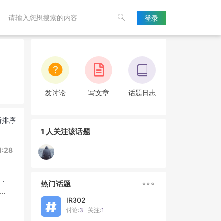
登录
发讨论
写文章
话题日志
新排序
1 人关注该话题
1:28

个：
热门话题
址；
IR302
讨论:
3
关注:
1