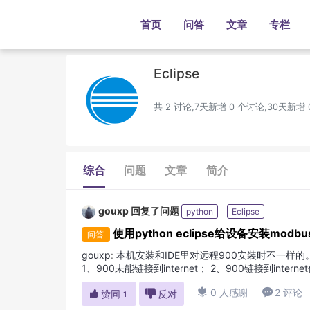
首页
问答
文章
专栏
Eclipse
共 2 讨论,7天新增 0 个讨论,30天新增
综合
问题
文章
简介
gouxp
回复了问题
python
Eclipse
使用python eclipse给设备安装m
问答
gouxp
:
本机安装和IDE里对远程900安装时不一样
1、900未能链接到internet； 2、900链接到in
3、Python SDK未能正确安装...

0 人感谢

2 评论

赞同

反对
1