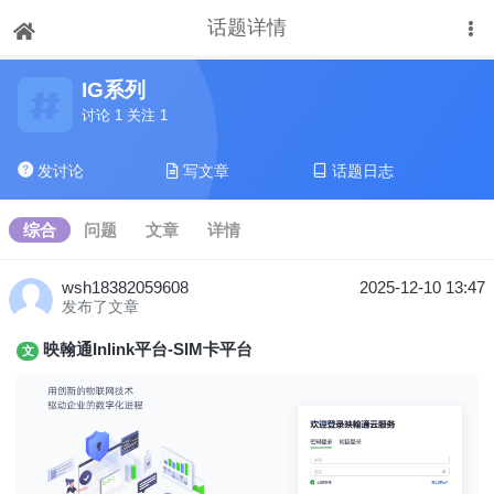
话题详情
下拉刷新
IG系列
讨论 1 关注 1
发讨论
写文章
话题日志
综合
问题
文章
详情
wsh18382059608
2025-12-10 13:47
发布了文章
映翰通Inlink平台-SIM卡平台
文