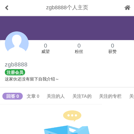
zgb8888个人主页
下拉刷新
0
0
0
威望
粉丝
获赞
zgb8888
注册会员
这家伙还没有留下自我介绍～
回答 0
文章 0
关注的人
关注TA的
关注的专栏
关